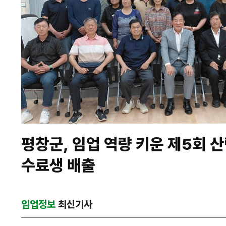
평창군, 임업 역량 키운 제5회 
수료생 배출
임업정보
최신기사