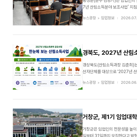
횡성군(군수 김명기)은 임업인의 
산림청, ‘섬의
7년 산림소득분야 보조사업’ 지침 교육을 실시한다고 밝혔다. 이
가치와 자생식
생산자 단체를 대상으로 지원 자격과
뉴스광장
임업정보
2026.07.
하기 위해 마련됐다. 교육은 이날
경북도, 2027년 산림
경상북도(산림소득과장 김춘희)는 
산자단체를 대상으로 '2027년 산림소득분야 공모
와 가공·유통 기반 구축을 통해 
뉴스광장
임업정보
2026.06
수출특화시설 지원 ▲백두대간 주민
거창군, 제1기 임업대학
거창군은 임업인의 전문성을 높이고
일부터 31일까지 모집한다고 밝혔다. 모집 인원은 일반군민 15명과 전문임업인 10명이다. 일반군민은 산림