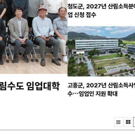
청도군, 2027년 산림소득분
업 신청 접수
산림수도 임업대학
고흥군, 2027년 산림소득사
수…임업인 지원 확대