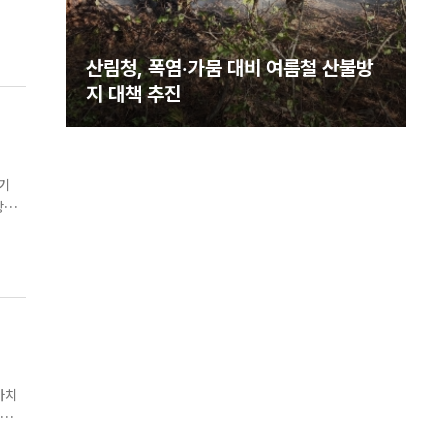
대상으
불방
산림청, 폭염·가뭄 대응 위해 산불진화
자원 총동원
단기
가치
확대