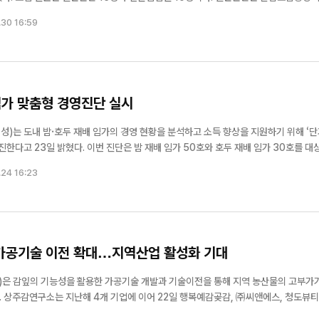
로 신청할 수 있으며, 전문임업인은 (사)한국전문임업인협회 거창군협의회 회원을 
.30 16:59
임업대학은 임업인의 실무 역...
식품산업클러스터
산림청, 폭염·가뭄 대비 여름철 산
산업화 협력 강화
지 대책 추진
임가 맞춤형 경영진단 실시
)는 도내 밤·호두 재배 임가의 경영 현황을 분석하고 소득 향상을 지원하기 위해 ‘
 재배 임가 50호와 호두 재배 임가 30호를 대상으
사할 계획이다. 조사는 산림자원연구소가 자체 개발한 경영 표준 진
.24 16:23
 생산 기술,...
가공기술 이전 확대…지역산업 활성화 기대
은 감잎의 기능성을 활용한 가공기술 개발과 기술이전을 통해 지역 농산물의 고부가
연구
기술 무상이전 계약을 체결했다. 이번 기술이전은 3년간 진행되며 감잎의 산업적 활용 