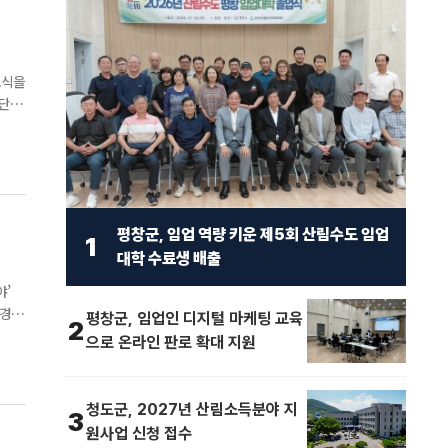
료식을
평창군, 임업 역량 키운 제5회 산림수도 임업
1
대학 수료생 배출
야’
평창군, 임업인 디지털 마케팅 교육
2
주
으로 온라인 판로 확대 지원
청도군, 2027년 산림소득분야 지
3
원사업 신청 접수