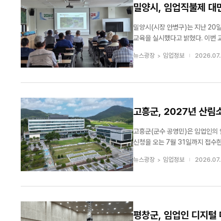
밀양시, 임업직불제 대
밀양시(시장 안병구)는 지난 2
교육을 실시했다고 밝혔다. 이번 교육은 온라인 교육 수강이 어렵거나 디지털 환경에 익숙하지 않은 임업인 약 20명을 위해
마련됐다. 교육에서는 △임업·산
뉴스광장
임업정보
2026.07.
사항 △공익직불제 시행 내용 등을 
고흥군, 2027년 산
고흥군(군수 공영민)은 임업인의 
신청을 오는 7월 31일까지 접수한다고 밝혔다. 산림소득사업은 임업인과 생산자단체
시설 등을 지원해 생산성을 높이고 경영 경쟁력을 강화하
뉴스광장
임업정보
2026.07.
단체 등이며, 신청을 희망하는 대상
평창군, 임업인 디지털