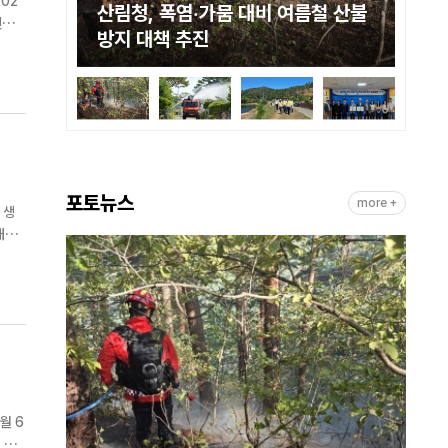
02
 산불
산림청, 폭염·가뭄 대응 위해 산불진
산
화자원 총동원
방
안내
포토뉴스
more +
 생
산물
월 6