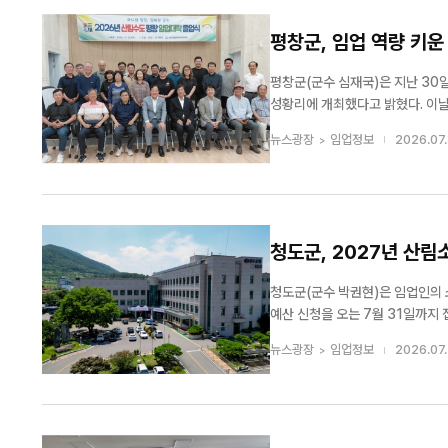
평창군, 임업 역량 키
평창군(군수 심재국)은 지난 30
성황리에 개최했다고 밝혔다. 이날 수료식에는 심재국 평창군수와 교육과정을 위탁 운영한 안진찬 한국산림아카데미재단 이
사장 등이 참석해 교육생들의 수료를 축하했다. 이번 임업대학 과정은 약 3개월간 진
뉴스광장
임업정보
2026.07.
작성, 수목 생장과 생리, 접목·삽목 기
청도군, 2027년 산
청도군(군수 박권현)은 임업인의 
예산 신청을 오는 7월 31일까지 접수한다고 밝혔다. 이번 산림소득분야 지원사
안정화를 지원하기 위한 사업으로,
뉴스광장
임업정보
2026.07.
요 사업 내용은 △산림작물생산단지