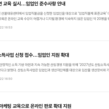
면 교육 실시…임업인 준수사항 안내
0일 산불대응센터에서 임업직불금을 신청한 임업인을 대상으로 ‘임업직불제 표준교육’ 
림의 공익기능과 임업인의 역할 △공익직불제도 운영 및 지급 관련 사항 △임업인의 
22 16:53
중심으로 안내했다....
림소득사업 신청 접수…임업인 지원 확대
안정적인 소득 기반 마련과 지속 가능한 산림경영 지원을 위해 ‘2027년도 산림소득사
를 대상으로 임산물 생산장비와 기반
기 위한 사업이다. 지원 대상은 임업인, 임업후계자, 독림가, 생산자
22 16:50
자는 산지 소재...
 마케팅 교육으로 온라인 판로 확대 지원