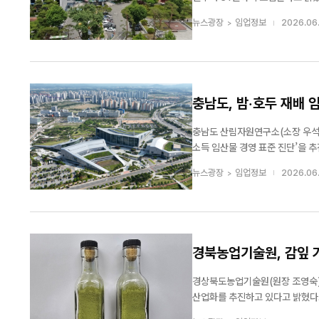
산교육원 누리집을 통해 선착순으
뉴스광장
임업정보
2026.06
로 별도 모집한다. 거창
한국임업진흥원·한국
진흥원, 임산물 식품
충남도, 밤·호두 재배 
충남도 산림자원연구소(소장 우석성
소득 임산물 경영 표준 진단’을 추진한다고 23일 밝혔다. 이번 진단은 밤
로 진행되며, 다음 달부터 현장을 방문해 경영 실태를 조
뉴스광장
임업정보
2026.06
단표를 활용해 이뤄진다. 경영 기반과
경북농업기술원, 감잎 
경상북도농업기술원(원장 조영숙)
산업화를 추진하고 있다고 밝혔다. 상주감연구소는 지난해 4개 기업에 이어 22일 행복예감곶감, ㈜씨앤에스, 청도뷰티
소 등 3개 업체와 감잎분말 제조