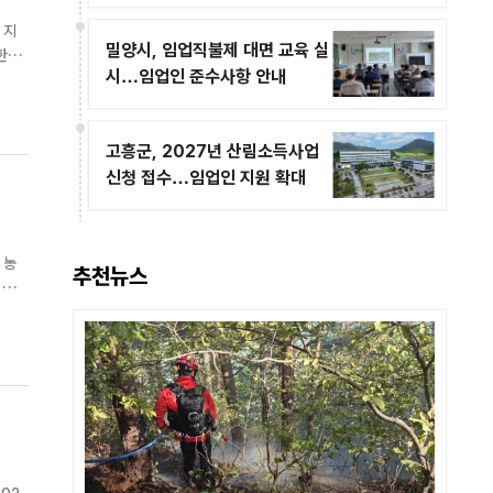
 지
밀양시, 임업직불제 대면 교육 실
시…임업인 준수사항 안내
고흥군, 2027년 산림소득사업
신청 접수…임업인 지원 확대
 농
추천뉴스
 조