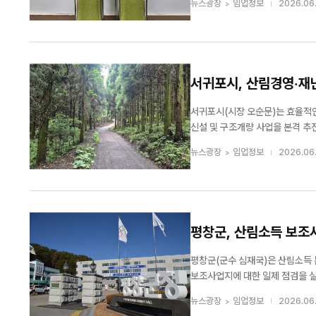
뉴스광장
임업정보
2026.06.
서귀포시, 산림경영·재
서귀포시(시장 오순문)는 효율적
신설 및 구조개량 사업을 본격 추진한다고 밝혔다. 임도는 조림과 숲가꾸기 등 각종
설로, 산불과 산사태 등 산림재난
뉴스광장
임업정보
2026.06
휴양을 위한 이용 편의 증진에도 기여
평창군, 산림소득 보조
평창군(군수 심재국)은 산림소득 
보조사업지에 대한 일제 점검을 실시한다고 밝혔다. 이번 점검은 2019년부터 
산림소득 보조사업지 33개소를 대
뉴스광장
임업정보
2026.06.
기반 조성사업 등이