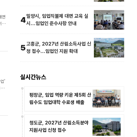
밀양시, 임업직불제 대면 교육 실
대면
4
시…임업인 준수사항 안내
준수
고흥군, 2027년 산림소득사업 신
5
청 접수…임업인 지원 확대
실시간뉴스
업’
평창군, 임업 역량 키운 제5회 산
림수도 임업대학 수료생 배출
청도군, 2027년 산림소득분야
지원사업 신청 접수