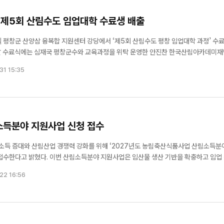
운 제5회 산림수도 임업대학 수료생 배출
일 평창군 산양삼 융복합 지원센터 강당에서 ‘제5회 산림수도 평창 임업대학 과정’ 수
행됐으며, 수강생들은 산림경영계획서
31 15:35
술, ...
림소득분야 지원사업 신청 접수
소득 증대와 산림산업 경쟁력 강화를 위해 ‘2027년도 농림축산식품사업 산림소득분
업은 임산물 생산 기반을 확충하고 임업 경영
 산림작물생산단지 조성과 임산물 생산·유통 기반 구축 등 총 6개 사업으로 추진된다. 
22 16:56
 조성(산림버섯 ...