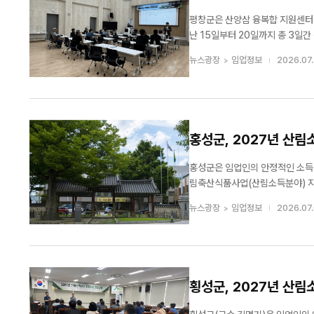
평창군은 산양삼 융복합 지원센터를
난 15일부터 20일까지 총 3일간 운영했다고 밝혔다. 이번 교육은 지역 임
임업진흥원과 협업해 추진한 ‘지자체 연계형
뉴스광장
임업정보
2026.07.
렌드 이해 ▲스마트폰 영상 촬영 및 
홍성군, 2027년 산림
홍성군은 임업인의 안정적인 소득 
림축산식품사업(산림소득분야) 지원사업 신청을 받는다. 신청 대상은 
산물 재배관리 ▲임산물 생산단지
뉴스광장
임업정보
2026.07.
성 등이다. 사업별 지원 기준과 신
횡성군, 2027년 산