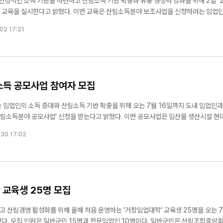
안정적인 소득 기반을 마련하고 산림소득 기반 확충과 유통 경쟁력 강화를 위해 2일 ‘2
 날’ 행사서 섬숲 복원
산림청, 폭염·가뭄 대비 여름철
번 교육은 산림소득분야 보조사업을 신청하려는 임업인과
물 홍보
방지 대책 추진
 신청 요건, 사업별 세부 지원 조건 및 지원 단가, 보조사업 추진 절차 등을 상세히 
02 17:21
 오...
소득 공모사업 참여자 모집
임업인의 소득 증대와 산림소득 기반 확충을 위해 오는 7월 16일까지 도내 임업인과
사업' 신청을 받는다고 밝혔다. 이번 공모사업은 임산물 생산시설 현대화
생산성과 경쟁력을 높이기 위해 추진된다. 공모 분야는 ▲임산물 생산단지 규모화 ▲임
.30 17:02
지원 등 3개 분야이...
 교육생 25명 모집
 산림경영 활성화를 위해 올해 처음 운영하는 '거창임업대학' 교육생 25명을 오는 7
조합중앙회 양