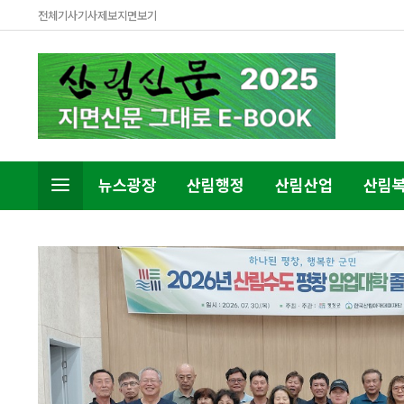
전체기사
기사제보
지면보기
뉴스광장
산림행정
산림산업
산림