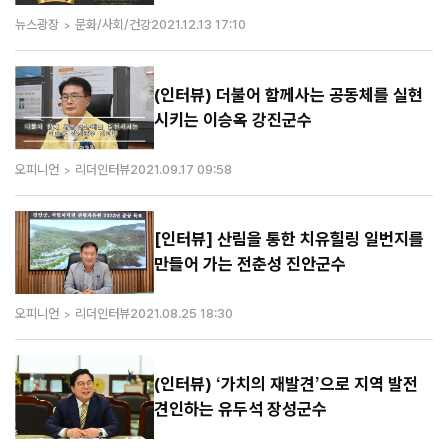
뉴스광장
문화/사회/건강
2021.12.13 17:10
(인터뷰) 더불어 함께사는 공동체를 실현
시키는 이승옥 강진군수
오피니언
리더인터뷰
2021.09.17 09:58
[인터뷰] 산림을 통한 치유힐링 일번지를
만들어 가는 전춘성 진안군수
오피니언
리더인터뷰
2021.08.25 18:30
(인터뷰) ‘가치의 재발견’으로 지역 발전
견인하는 유두석 장성군수