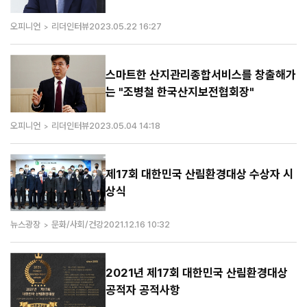
오피니언
리더인터뷰
2023.05.22 16:27
스마트한 산지관리종합서비스를 창출해가
는 "조병철 한국산지보전협회장"
오피니언
리더인터뷰
2023.05.04 14:18
제17회 대한민국 산림환경대상 수상자 시
상식
뉴스광장
문화/사회/건강
2021.12.16 10:32
2021년 제17회 대한민국 산림환경대상
공적자 공적사항