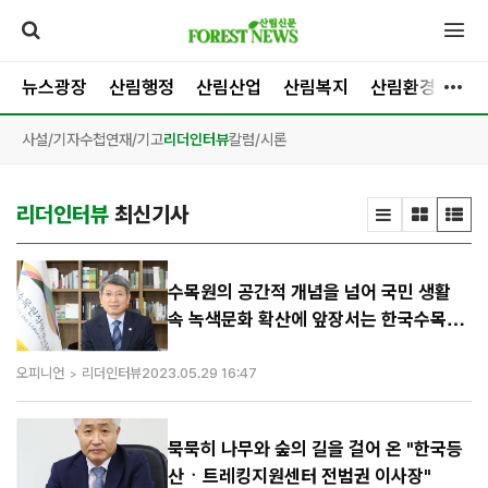
뉴스광장
산림행정
산림산업
산림복지
산림환경
목
사설/기자수첩
연재/기고
리더인터뷰
칼럼/시론
리더인터뷰
최신기사
수목원의 공간적 개념을 넘어 국민 생활
속 녹색문화 확산에 앞장서는 한국수목정
원관리원 류광수 이사장
오피니언
리더인터뷰
2023.05.29 16:47
묵묵히 나무와 숲의 길을 걸어 온 "한국등
산ㆍ트레킹지원센터 전범권 이사장"