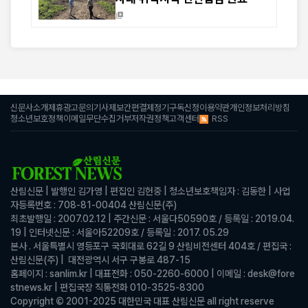
신문사소개
제휴광고문의
기사제보
간편결제
정기구독신청
이용약관
개인정보처리방침
RSS
청소년보호정책
이메일무단수집거부
저작권정책
고객센터
산림신문 | 발행인 김가영 |
편집인 김헌중
|
청소년보호책임자 : 김동한 | 사업
자등록번호 : 708-81-00404
산림신문(주)
최초발행일 : 2007.02.12
| 주간신문 : 서울다50590호 / 등록일 : 2019.04.
19
|
인터넷신문 : 서울아52209호 / 등록일 : 2017. 05.29
본사 . 서울특별시 영등포구 국회대로 62길 9 산림비전센터 404호 /
편집국 :
산림신문(주) | 대전광역시 서구 구봉로 487-15
홈페이지 : sanlim.kr
|
대표전화 : 050-2260-6000
|
이메일 : desk@fore
stnews.kr
| 편집국장 직통전화 010-3525-8300
Copyright © 2001-2025 대한민국 대표 산림신문 all right reserve