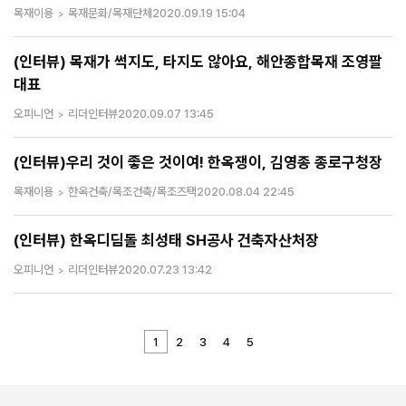
목재이용
목재문화/목재단체
2020.09.19 15:04
(인터뷰) 목재가 썩지도, 타지도 않아요, 해안종합목재 조영팔
대표
오피니언
리더인터뷰
2020.09.07 13:45
(인터뷰)우리 것이 좋은 것이여! 한옥쟁이, 김영종 종로구청장
목재이용
한옥건축/목조건축/목조즈택
2020.08.04 22:45
(인터뷰) 한옥디딤돌 최성태 SH공사 건축자산처장
오피니언
리더인터뷰
2020.07.23 13:42
1
2
3
4
5