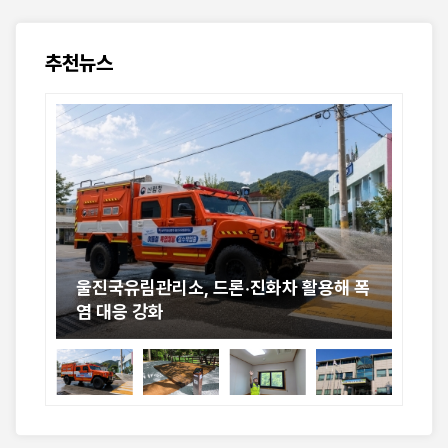
추천뉴스
용해
울진국유림관리소, 드론·진화차 활용해 폭
국
염 대응 강화
포