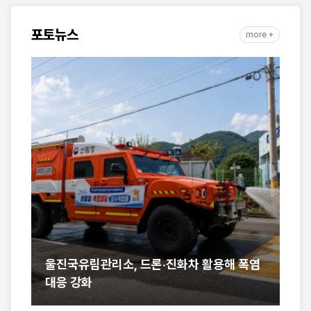
포토뉴스
more +
…
울진국유림관리소, 드론·진화차 활용해 폭염
국
대응 강화
야