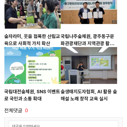
숲자라미, 웃음 접목한 산림교
국립나주숲체원, 광주동구문
육으로 사회적 가치 확산
화관광재단과 지역관광 활성
화 맞손
국립대전숲체원, SNS 이벤트
숲생태지도자협회, AI 활용 숲
로 국민과 소통 확대
해설 노래 창작 교육 실시
전체댓글
0