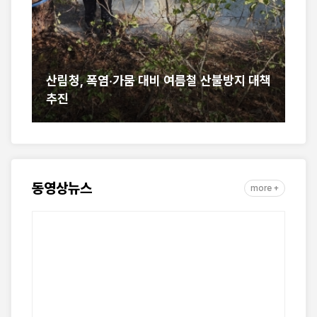
대책
산림청, 폭염·가뭄 대응 위해 산불진화자원 총
산
동원
역
동영상뉴스
more +