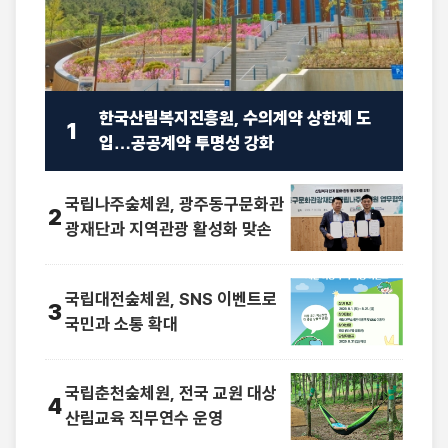
한국산림복지진흥원, 수의계약 상한제 도
1
입…공공계약 투명성 강화
국립나주숲체원, 광주동구문화관
2
광재단과 지역관광 활성화 맞손
국립대전숲체원, SNS 이벤트로
3
국민과 소통 확대
국립춘천숲체원, 전국 교원 대상
4
산림교육 직무연수 운영