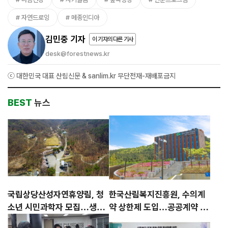
자연드로잉
메종인디아
김민중 기자
이 기자의 다른 기사
desk@forestnews.kr
ⓒ 대한민국 대표 산림신문 & sanlim.kr 무단전재-재배포금지
BEST
뉴스
국립상당산성자연휴양림, 청
한국산림복지진흥원, 수의계
소년 시민과학자 모집…생물
약 상한제 도입…공공계약 투
다양성 공동 탐사 운영
명성 강화