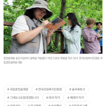
춘천숲체원 숲친구길에서 숲체원 직원들이 자연 드로잉 체험을 하고 있다. 한국산림복지진흥원 국
립춘천숲체원 제공
국립춘천숲체원
한국산림복지진흥원
숲속북토크
그대도나도참대견합니다
타라 작가
베레카 작가
마음건강
자기돌봄
숲속명상
인문프로그램