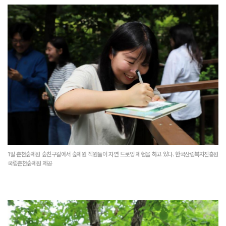
1일 춘천숲체원 숲친구길에서 숲체원 직원들이 자연 드로잉 체험을 하고 있다. 한국산림복지진흥원
국립춘천숲체원 제공