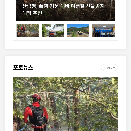
지
산림청, 폭염·가뭄 대응 위해 산불진화자
산
원 총동원
구
포토뉴스
more +