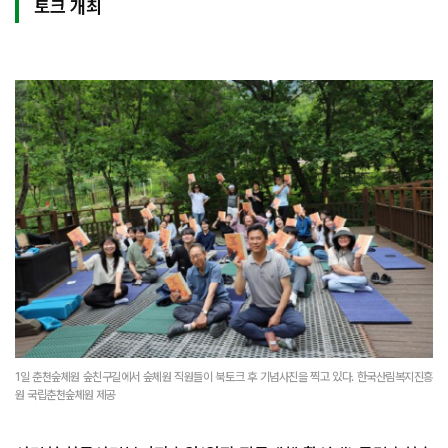
토크 개최
1일 춘천숲체원 숲친구길에서 숲체원 직원들이 북토크 후 기념사진을 찍고 있다. 한국산림복지진흥
원 국립춘천숲체원 제공