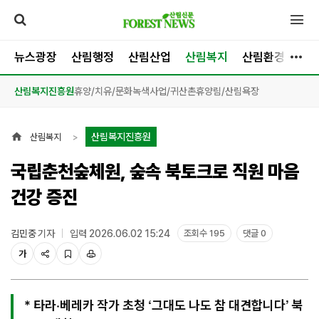
뉴스광장
산림행정
산림산업
산림복지
산림환경
목
산림복지진흥원
휴양/치유/문화
녹색사업/귀산촌
휴양림/산림욕장
산림복지진흥원
산림복지
국립춘천숲체원, 숲속 북토크로 직원 마음
건강 증진
김민중
기자
입력 2026.06.02 15:24
조회수 195
댓글 0
가
* 타라·베레카 작가 초청 ‘그대도 나도 참 대견합니다’ 북