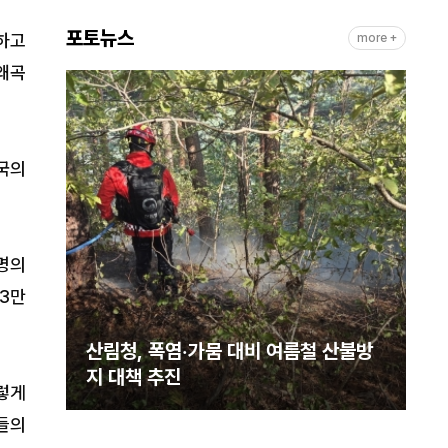
포토뉴스
하고
more +
왜곡
국의
명의
‘3만
스터
산림청, 폭염·가뭄 대비 여름철 산불방
강화
지 대책 추진
렇게
신들의