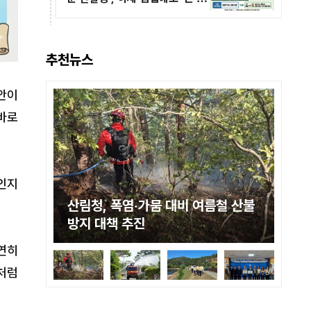
는 경영 지도’ 도입해야
추천뉴스
안이
바로
’인지
 복원
산림청, 폭염·가뭄 대비 여름철 산불
산
방지 대책 추진
화
연히
처럼