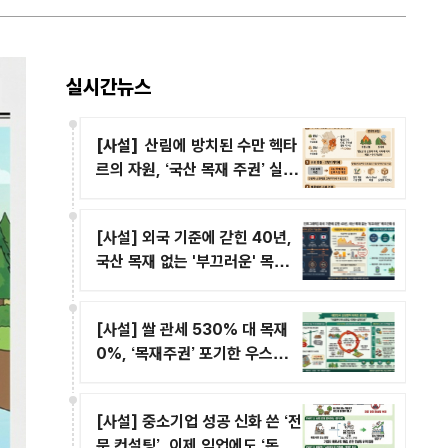
실시간뉴스
[사설]
산림에 방치된 수만 헥타
르의 자원, ‘국산 목재 주권’ 실현
의 기회로 삼아야
[사설] 외국 기준에 갇힌 40년,
국산 목재 없는 '부끄러운' 목조건
축 활성화
[사설] 쌀 관세 530% 대 목재
0%, ‘목재주권’ 포기한 우스운
탄소중립
[사설] 중소기업 성공 신화 쓴 ‘전
문 컨설팅’, 이제 임업에도 ‘돈 버