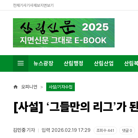
전체기사
기사제보
지면보기
뉴스광장
산림행정
산림산업
산림
오피니언
사설/기자수첩
[사설] ‘그들만의 리그’가
김민중
기자
입력 2026.02.19 17:29
조회수 441
댓글 0