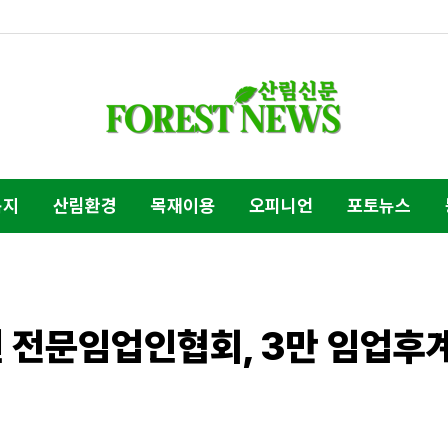
복지
산림환경
목재이용
오피니언
포토뉴스
 된 전문임업인협회, 3만 임업후