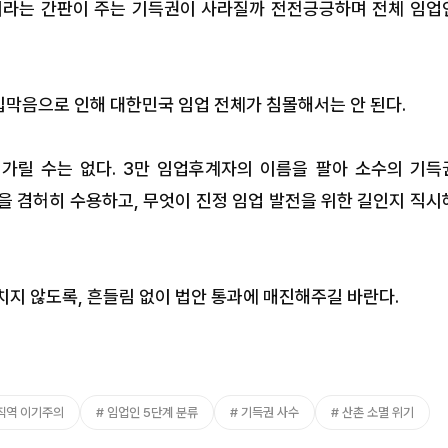
’이라는 간판이 주는 기득권이 사라질까 전전긍긍하며 전체 임업
 입막음으로 인해 대한민국 임업 전체가 침몰해서는 안 된다.
가릴 수는 없다. 3만 임업후계자의 이름을 팔아 소수의 기득
을 겸허히 수용하고, 무엇이 진정 임업 발전을 위한 길인지 직시
치지 않도록, 흔들림 없이 법안 통과에 매진해주길 바란다.
직역 이기주의
임업인 5단계 분류
기득권 사수
산촌 소멸 위기