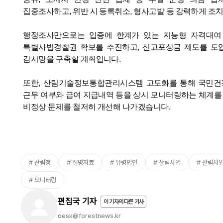
집중조사하고
,
위반 시 등록취소
,
형사고발 등 강력하게 조
행정조사만으로는 입증에 한계가 있는 지능형 자격대여
특별사법경찰권 확보를 추진하고
,
신고포상금 제도를 도입
감시망을 구축할 계획입니다
.
또한
,
산림기술정보통합관리시스템 고도화를 통해 국민
근무 여부와 급여 지급내역 등을 상시 모니터링하는 체계를 
비정상 문제를 철저히 개선해 나가겠습니다
.
산림청
설명자료
유령법인
산림사업
산림사
모니터링
편집국 기자
이 기자의 다른 기사
desk@forestnews.kr