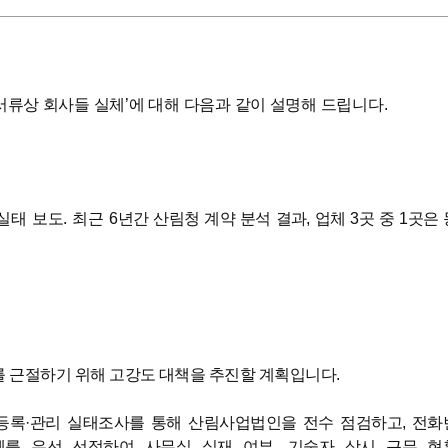
서류상 회사들 실체
’
에 대해 다음과 같이 설명해 드립니다
.
실태 보도
.
최근
6
년간 산림청 계약 분석 결과
,
업체
3
곳 중
1
곳은 
 근절하기 위해 고강도 대책을 추진할 계획입니다
.
등록
·
관리 실태조사를 통해 산림사업법인을 전수 점검하고
,
전화
체를 우선 선정하여 사무실 실재 여부
,
기술자 상시 근무 현