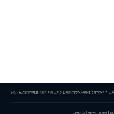
신문사소개
제휴광고문의
기사제보
간편결제
정기구독신청
이용약관
개인정보
산림신문 | 발행인 김가영 |
편