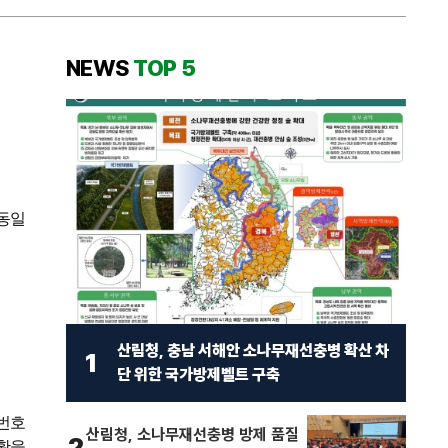
NEWS
TOP 5
동일
산림청, 충남 서해안 소나무재선충병 확산 차
1
단 위한 국가방제벨트 구축
번호
산림청, 소나무재선충병 방제 품질
2
황을