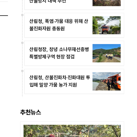
산불방지 대책 추진
산림청, 폭염·가뭄 대응 위해 산
불진화자원 총동원
산림청장, 창녕 소나무재선충병
특별방제구역 현장 점검
산림청, 산불진화차·진화대원 투
입해 밀양 가뭄 농가 지원
추천뉴스