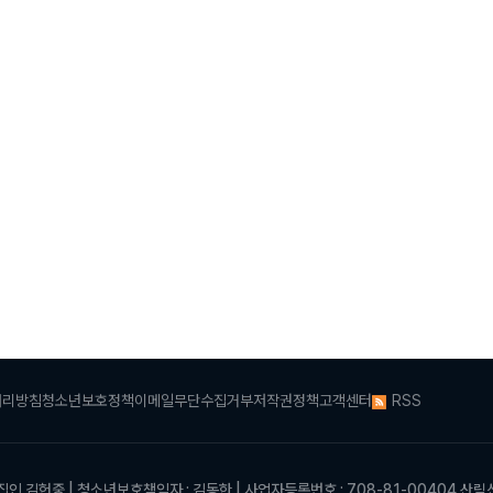
한국임업진흥원·한국식품산업클러
진흥원, 임산물 식품산업화 협력 
처리방침
청소년보호정책
이메일무단수집거부
저작권정책
고객센터
RSS
집인 김헌중
|
청소년보호책임자 : 김동한 | 사업자등록번호 : 708-81-00404
산림