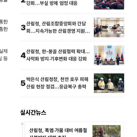
강화…부실 방제 엄정 대응
통한
산림청, 산림조합중앙회와 간담
3
촘한
회…지속가능한 산림경영 지원방안
논의
실제
산림청, 한-몽골 산림협력 확대…
4
립 등
사막화 방지·기후변화 대응 강화
박은식 산림청장, 천안 호우 피해
5
산림 현장 점검…응급복구 총력
실시간뉴스
산림청, 폭염·가뭄 대비 여름철