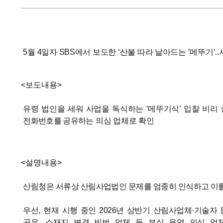
5
월
4
일자
SBS
에서 보도한
‘
산불 따라 날아드는
’
메뚜기
‘..
<
보도내용
>
유령 법인을 세워 사업을 독식하는
‘
메뚜기식
’
입찰 비리 
전화번호를 공유하
는 의심 업체로 확인
<
설명내용
>
산림청은 서류상 산림사업법인 문제를 엄중히 인식하고 이를
우선
,
현재 시행 중인
2026
년 상반기 산림사업체
·
기술자 
공유
,
소재지 변경 빈번 업체 등 부실 운영 의심 업