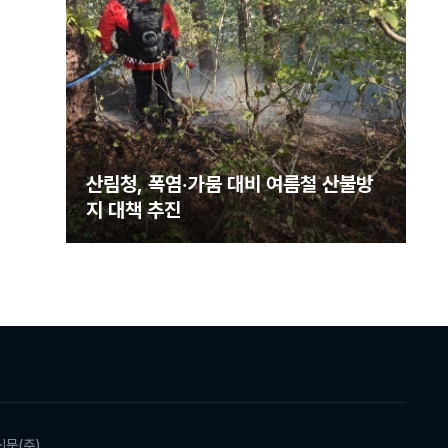
스터
산림청, 폭염·가뭄 대비 여름철 산불방
강화
지 대책 추진
신문(주)