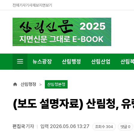
전체기사
기사제보
지면보기
뉴스광장
산림행정
산림산업
산림
산림행정
산림청본청
(보도 설명자료) 산림청, 
편집국
기자
입력 2026.05.06 13:27
조회수 304
댓글 0