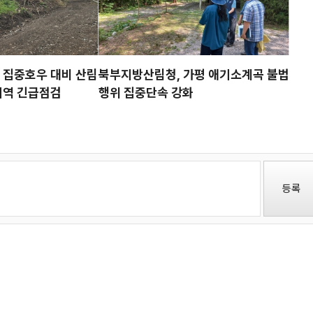
 집중호우 대비 산림
북부지방산림청, 가평 애기소계곡 불법
산림청, ‘섬의 날’ 행사서 섬숲
지역 긴급점검
행위 집중단속 강화
가치와 자생식물 홍보
등록