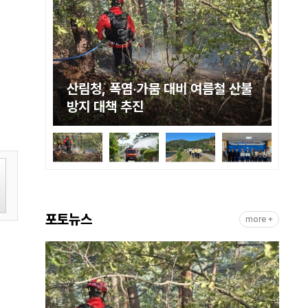
 복원
산림청, 폭염·가뭄 대비 여름철 산불
산
방지 대책 추진
화
포토뉴스
more +